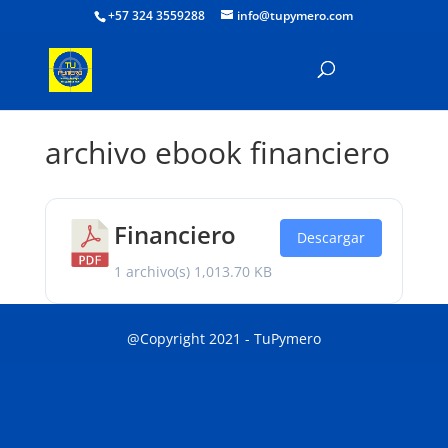
+57 324 3559288
info@tupymero.com
archivo ebook financiero
Financiero
Descargar
1 archivo(s)
1,013.70 KB
@Copyright 2021 - TuPymero